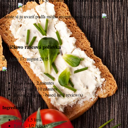
drobcov
Skúste si ju uvariť podľa môjho receptu, možno zachutí
Vajíčkovo rascová polievka
By
Alica
17. august 2015
Prep Time :
2 minutes
Cook Time :
10 minutes
Rating
2.5
stars - based on
2
review(s)
Ingredients
Voda
- 1,5 litra
Rasca
- 1/2 lyžičky