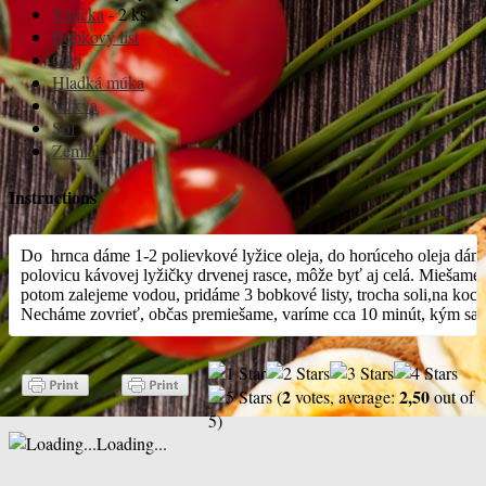
Vajíčka
- 2 ks
Bobkový list
Olej
Hladká múka
Mrkva
Soľ
Zemiak
Instructions
Do  hrnca dáme 1-2 polievkové lyžice oleja, do horúceho oleja dáme
polovicu kávovej lyžičky drvenej rasce, môže byť aj celá. Miešame
potom zalejeme vodou, pridáme 3 bobkové listy, trocha soli,na kock
Necháme zovrieť, občas premiešame, varíme cca 10 minút, kým sa va
2
2,50
(
votes, average:
out of
5)
Loading...