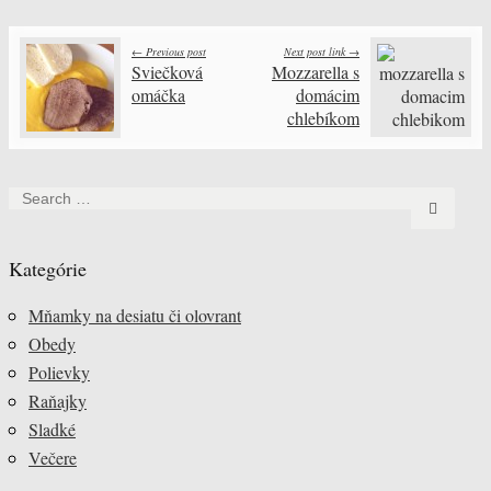
← Previous post
Next post link →
Post navigation
Sviečková
Mozzarella s
omáčka
domácim
chlebíkom
Search for:
Kategórie
Mňamky na desiatu či olovrant
Obedy
Polievky
Raňajky
Sladké
Večere