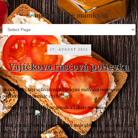
17. AUGUST 2015
Vajíčkovo rascová polievka
Ooooo, áno, táto veľavážená a všetkými materami ospevovaná
polievka ani tu nemôže chýbať.
Bolo to moje prvé jedlo po pôrode a čakalo ma samozrejme aj po
príchode domov
I keď, poviem pravdu, nepatrí medzi moje obľúbené, teraz idú chute
nechute bokom a dôležité je, že jej ingrediencie podporujú tvorbu
mliečka a aj keď sa to k jedlu nehodí, robí dobre aj na prdky našich